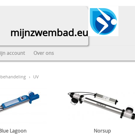
mijnzwembad.eu
ijn account
Over ons
rbehandeling
›
UV
Blue Lagoon
Norsup