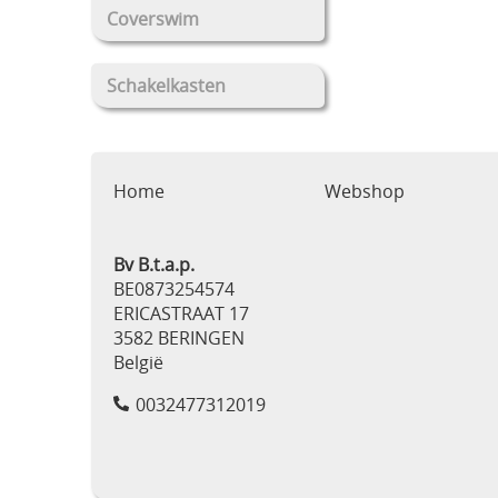
Coverswim
Schakelkasten
Home
Webshop
Bv B.t.a.p.
BE0873254574
ERICASTRAAT 17
3582 BERINGEN
België
0032477312019