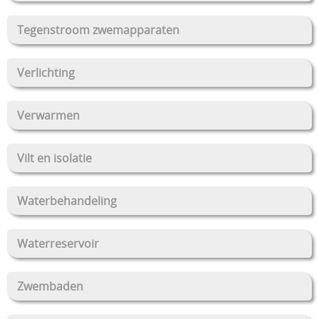
Stockverkoop
Tegenstroom zwemapparaten
Overkappingen Coverswim
Verlichting
Schakelkasten
Verwarmen
Vilt en isolatie
Waterbehandeling
Waterreservoir
Zwembaden