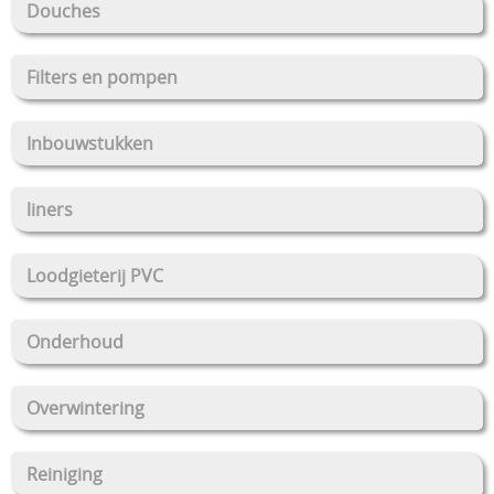
Over ons
liners
Douches
Loodgieterij PVC
Filters en pompen
Onderhoud
Overwintering
Inbouwstukken
Reiniging
liners
Tegenstroom zwemapparaten
Verlichting
Loodgieterij PVC
Verwarmen
Onderhoud
Vilt en isolatie
Waterbehandeling
Overwintering
Waterreservoir
Reiniging
Zwembaden