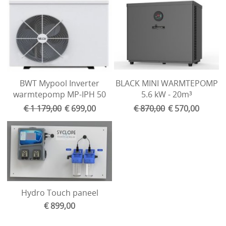
Over ons
liners
Loodgieterij PVC
Onderhoud
Overwintering
BWT Mypool Inverter
BLACK MINI WARMTEPOMP
Reiniging
warmtepomp MP-IPH 50
5.6 kW - 20m³
Tegenstroom zwemapparaten
€ 1 179,00
€ 699,00
€ 870,00
€ 570,00
Verlichting
Verwarmen
Vilt en isolatie
Waterbehandeling
Hydro Touch paneel
Waterreservoir
€ 899,00
Zwembaden