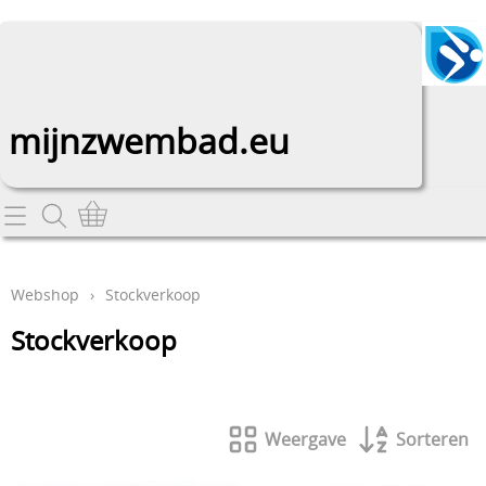
mijnzwembad.eu
Home
Webshop
Webshop
›
Stockverkoop
Afdekkingen
Info
Stockverkoop
Douches
Contact
Filters en pompen
Mijn account
Weergave
Sorteren
Inbouwstukken