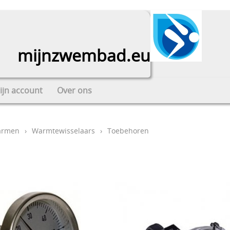
mijnzwembad.eu
ijn account
Over ons
armen
›
Warmtewisselaars
›
Toebehoren