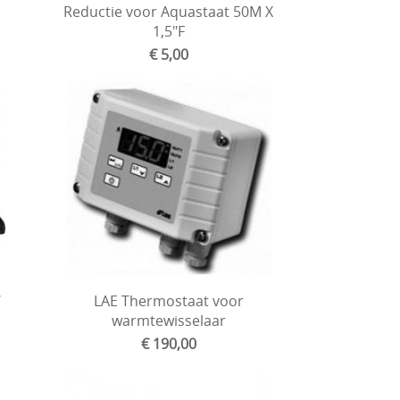
Reductie voor Aquastaat 50M X
1,5"F
€ 5,00
W
LAE Thermostaat voor
warmtewisselaar
€ 190,00