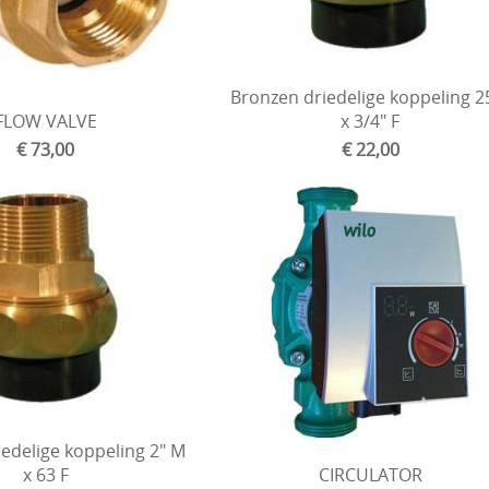
Bronzen driedelige koppeling 
FLOW VALVE
x 3/4" F
€ 73,00
€ 22,00
edelige koppeling 2" M
x 63 F
CIRCULATOR