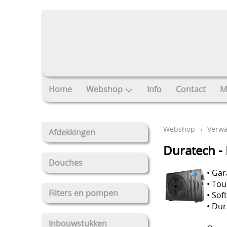
Home
Webshop
Info
Contact
M
Webshop
›
Verw
Afdekkingen
Duratech -
Douches
• Ga
• Tou
Filters en pompen
• Sof
• Dur
Inbouwstukken