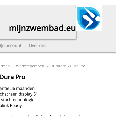
mijnzwembad.eu
ijn account
Over ons
armen
›
Warmtepompen
›
Duratech - Dura Pro
 Dura Pro
rantie 36 maanden
chscreen display 5’’
t start technologie
alink Ready