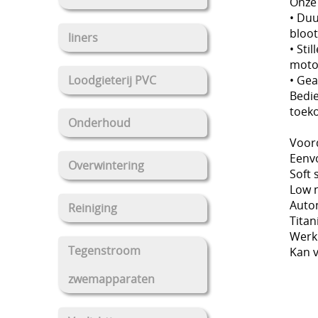
Onze
• Duu
bloo
liners
• Sti
motor
• Ge
Loodgieterij PVC
Bedi
toeko
Onderhoud
Voor
Eenv
Overwintering
Soft 
Low n
Auto
Reiniging
Tita
Werk 
Tegenstroom
Kan 
zwemapparaten