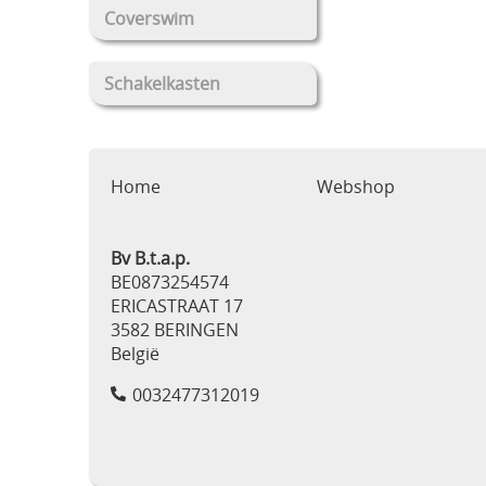
Coverswim
Schakelkasten
Home
Webshop
Bv B.t.a.p.
BE0873254574
ERICASTRAAT 17
3582 BERINGEN
België
0032477312019