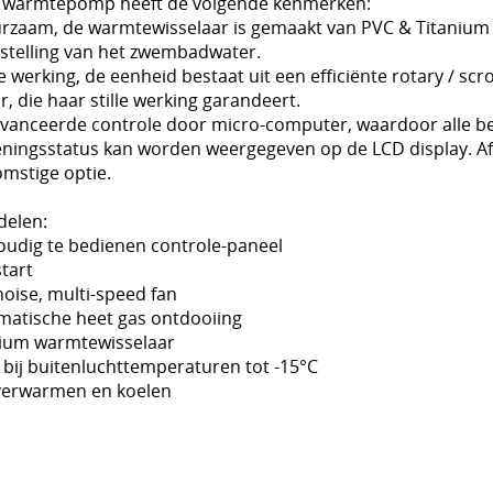
 warmtepomp heeft de volgende kenmerken:
rzaam, de warmtewisselaar is gemaakt van PVC & Titanium 
tstelling van het zwembadwater.
lle werking, de eenheid bestaat uit een efficiënte rotary / s
, die haar stille werking garandeert.
avanceerde controle door micro-computer, waardoor alle b
eningsstatus kan worden weergegeven op de LCD display. A
mstige optie.
delen:
oudig te bedienen controle-paneel
start
oise, multi-speed fan
matische heet gas ontdooiing
nium warmtewisselaar
bij buitenluchttemperaturen tot -15°C
verwarmen en koelen