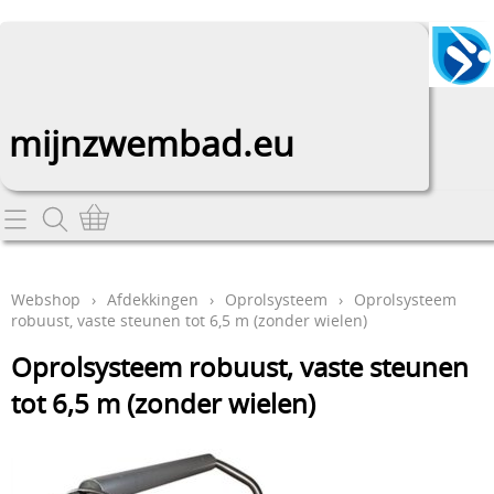
mijnzwembad.eu
Home
Webshop
Webshop
›
Afdekkingen
›
Oprolsysteem
›
Oprolsysteem
robuust, vaste steunen tot 6,5 m (zonder wielen)
Afdekkingen
Info
Oprolsysteem robuust, vaste steunen
Douches
Contact
tot 6,5 m (zonder wielen)
Filters en pompen
Mijn account
Inbouwstukken