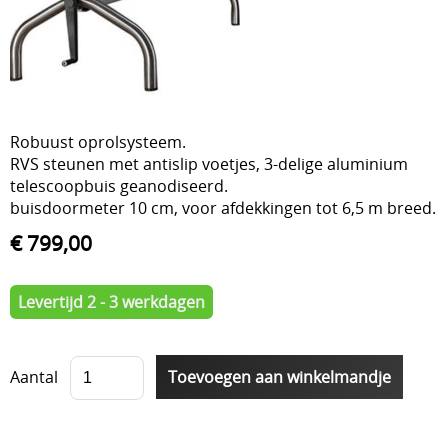
Over ons
liners
Loodgieterij PVC
Onderhoud
Overwintering
Robuust oprolsysteem.
RVS steunen met antislip voetjes, 3-delige aluminium
Reiniging
telescoopbuis geanodiseerd.
Tegenstroom zwemapparaten
buisdoormeter 10 cm, voor afdekkingen tot 6,5 m breed.
€ 799,00
Verlichting
Verwarmen
Levertijd 2 - 3 werkdagen
Vilt en isolatie
Waterbehandeling
Aantal
Waterreservoir
Zwembaden