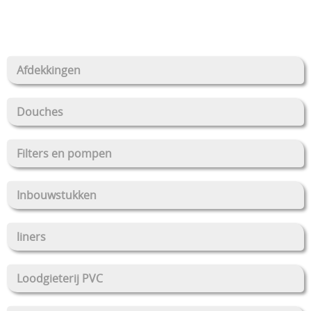
Stockverkoop
Overkappingen Coverswim
Afdekkingen
Schakelkasten
Douches
Filters en pompen
Inbouwstukken
liners
Loodgieterij PVC