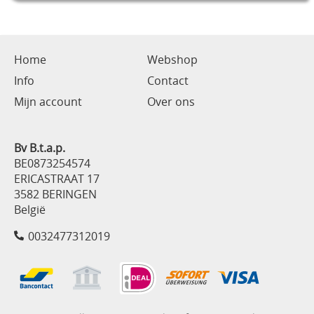
Home
Webshop
Info
Contact
Mijn account
Over ons
Bv B.t.a.p.
BE0873254574
ERICASTRAAT 17
3582 BERINGEN
België
0032477312019