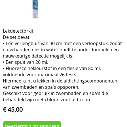
Over ons
liners
Loodgieterij PVC
Onderhoud
Lekdetectorkit
Overwintering
De set bevat:
• Een verlengbuis van 30 cm met een verloopstuk, zodat
Reiniging
u uw handen niet in water hoeft te onderdompelen en
nauwkeurige detectie mogelijk is.
Tegenstroom zwemapparaten
• Een spuit van 20 ml.
• Fluoresceïnekleurstof in een flesje van 80 ml,
Verlichting
voldoende voor maximaal 26 tests.
Hiermee kunt u lekken in de afdichtingscomponenten
Verwarmen
van zwembaden en spa's opsporen.
Vilt en isolatie
Geschikt voor gebruik in zwembaden en spa's die
behandeld zijn met chloor, zout of broom.
Waterbehandeling
€ 45,00
Waterreservoir
levertermijn op aanvraag
Zwembaden