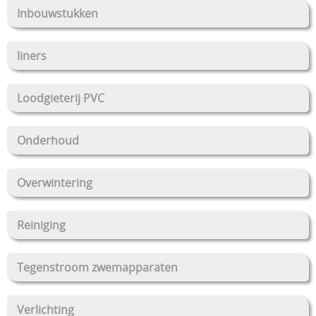
Inbouwstukken
Stockverkoop
Overkappingen Coverswim
liners
Schakelkasten
Loodgieterij PVC
Onderhoud
Overwintering
Reiniging
Tegenstroom zwemapparaten
Verlichting