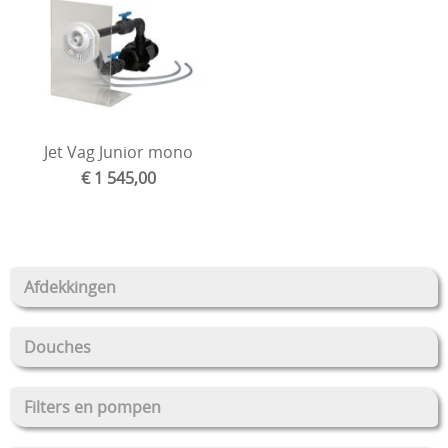
Over ons
liners
Loodgieterij PVC
Onderhoud
Overwintering
Jet Vag Junior mono
Reiniging
€ 1 545,00
Tegenstroom zwemapparaten
Verlichting
Verwarmen
Afdekkingen
Vilt en isolatie
Douches
Waterbehandeling
Waterreservoir
Filters en pompen
Zwembaden