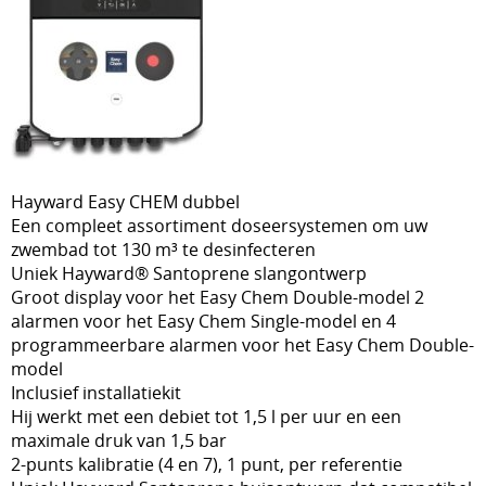
Over ons
liners
Loodgieterij PVC
Onderhoud
Overwintering
Reiniging
Hayward Easy CHEM dubbel
Tegenstroom zwemapparaten
Een compleet assortiment doseersystemen om uw
zwembad tot 130 m³ te desinfecteren
Verlichting
Uniek Hayward® Santoprene slangontwerp
Groot display voor het Easy Chem Double-model 2
Verwarmen
alarmen voor het Easy Chem Single-model en 4
programmeerbare alarmen voor het Easy Chem Double-
Vilt en isolatie
model
Inclusief installatiekit
Waterbehandeling
Hij werkt met een debiet tot 1,5 l per uur en een
Waterreservoir
maximale druk van 1,5 bar
2-punts kalibratie (4 en 7), 1 punt, per referentie
Zwembaden