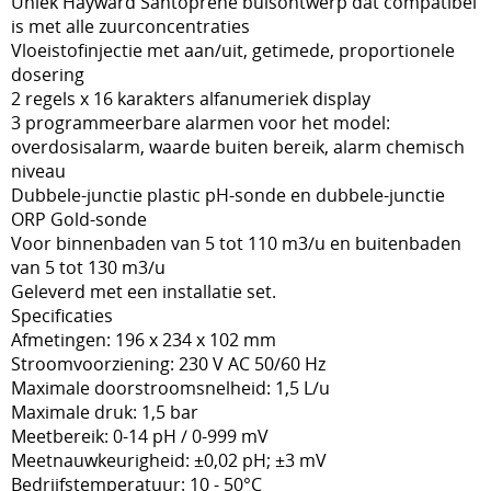
Uniek Hayward Santoprene buisontwerp dat compatibel
is met alle zuurconcentraties
Stockverkoop
Vloeistofinjectie met aan/uit, getimede, proportionele
dosering
Overkappingen Coverswim
2 regels x 16 karakters alfanumeriek display
3 programmeerbare alarmen voor het model:
Schakelkasten
overdosisalarm, waarde buiten bereik, alarm chemisch
niveau
Dubbele-junctie plastic pH-sonde en dubbele-junctie
ORP Gold-sonde
Voor binnenbaden van 5 tot 110 m3/u en buitenbaden
van 5 tot 130 m3/u
Geleverd met een installatie set.
Specificaties
Afmetingen: 196 x 234 x 102 mm
Stroomvoorziening: 230 V AC 50/60 Hz
Maximale doorstroomsnelheid: 1,5 L/u
Maximale druk: 1,5 bar
Meetbereik: 0-14 pH / 0-999 mV
Meetnauwkeurigheid: ±0,02 pH; ±3 mV
Bedrijfstemperatuur: 10 - 50°C