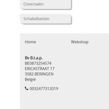
Coverswim
Schakelkasten
Home
Webshop
Bv B.t.a.p.
BE0873254574
ERICASTRAAT 17
3582 BERINGEN
België
0032477312019