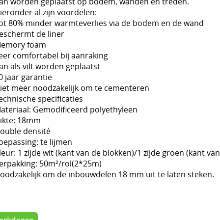
an worden geplaatst op bodem, wanden en treden.
ieronder al zijn voordelen:
ot 80% minder warmteverlies via de bodem en de wand
eschermt de liner
emory foam
eer comfortabel bij aanraking
an als vilt worden geplaatst
0 jaar garantie
iet meer noodzakelijk om te cementeren
echnische specificaties
ateriaal: Gemodificeerd polyethyleen
ikte: 18mm
ouble densité
oepassing: te lijmen
leur: 1 zijde wit (kant van de blokken)/1 zijde groen (kant v
erpakking: 50m²/rol(2*25m)
oodzakelijk om de inbouwdelen 18 mm uit te laten steken.