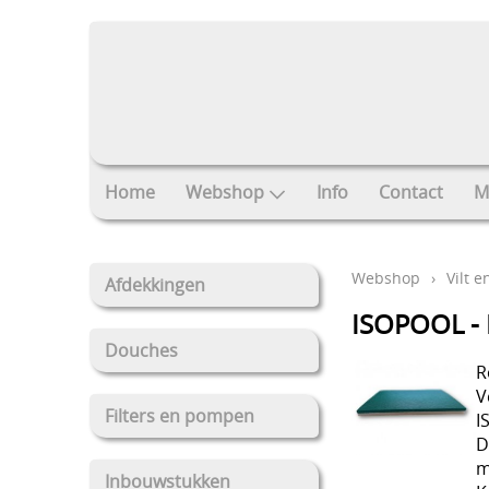
Home
Webshop
Info
Contact
M
Webshop
›
Vilt e
Afdekkingen
ISOPOOL - 
Douches
R
V
Filters en pompen
I
D
m
Inbouwstukken