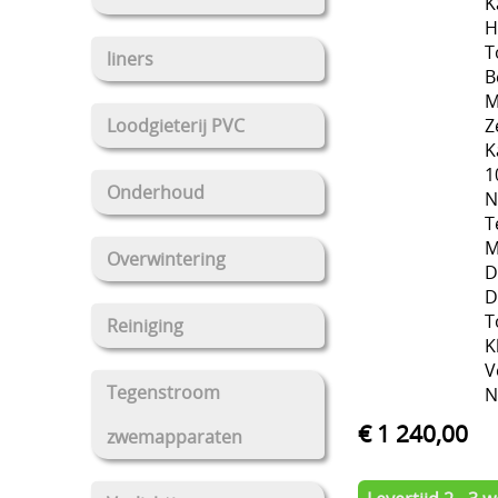
K
H
T
liners
B
M
Z
Loodgieterij PVC
K
1
Onderhoud
N
T
M
Overwintering
D
D
T
Reiniging
K
V
Tegenstroom
N
€ 1 240,00
zwemapparaten