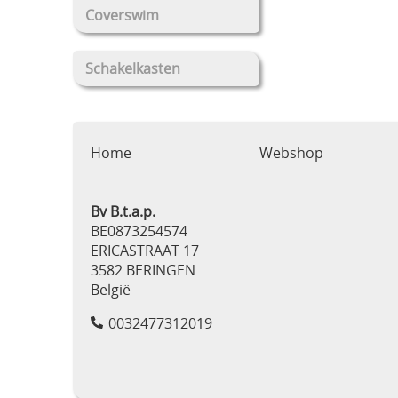
Coverswim
Schakelkasten
Home
Webshop
Bv B.t.a.p.
BE0873254574
ERICASTRAAT 17
3582 BERINGEN
België
0032477312019