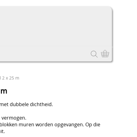
 2 x 25 m
 m
met dubbele dichtheid.
d vermogen.
e blokken muren worden opgevangen. Op die
it.