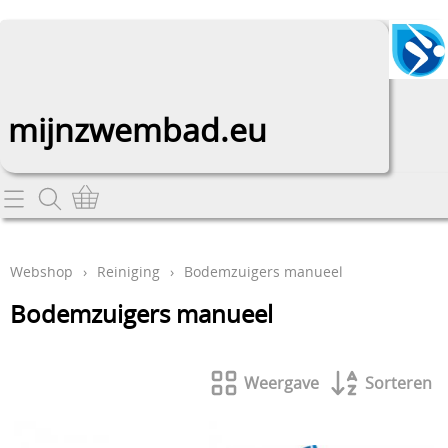
mijnzwembad.eu
Home
Webshop
Webshop
›
Reiniging
›
Bodemzuigers manueel
Afdekkingen
Info
Bodemzuigers manueel
Douches
Contact
Filters en pompen
Weergave
Sorteren
Mijn account
Inbouwstukken