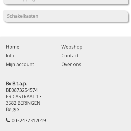
Schakelkasten
Home
Webshop
Info
Contact
Mijn account
Over ons
Bv B.t.a.p.
BE0873254574
ERICASTRAAT 17
3582 BERINGEN
België
0032477312019