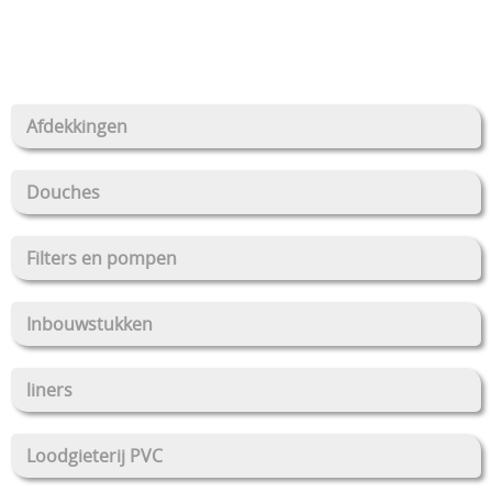
Stockverkoop
Overkappingen Coverswim
Afdekkingen
Schakelkasten
Douches
Filters en pompen
Inbouwstukken
liners
Loodgieterij PVC