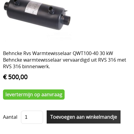
Over ons
liners
Loodgieterij PVC
Onderhoud
Overwintering
Reiniging
Behncke Rvs Warmtewisselaar QWT100-40 30 kW
Behncke warmtewisselaar vervaardigd uit RVS 316 met
Tegenstroom zwemapparaten
RVS 316 binnenwerk.
Verlichting
€ 500,00
Verwarmen
levertermijn op aanvraag
Vilt en isolatie
Waterbehandeling
Aantal
Waterreservoir
Zwembaden