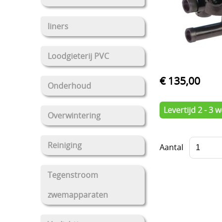
liners
Loodgieterij PVC
€ 135,00
Onderhoud
Levertijd 2 - 3
Overwintering
Reiniging
Aantal
Tegenstroom
zwemapparaten