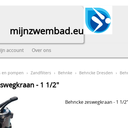
mijnzwembad.eu
ijn account
Over ons
rs en pompen
›
Zandfilters
›
Behnke
›
Behncke Dresden
›
Behn
swegkraan - 1 1/2"
Behncke zeswegkraan - 1 1/2