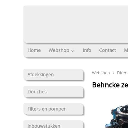
Home
Webshop
Info
Contact
M
Webshop
›
Filte
Afdekkingen
Behncke ze
Douches
Filters en pompen
Inbouwstukken