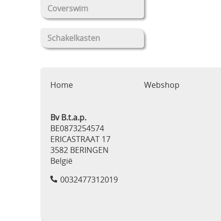
Coverswim
Schakelkasten
Home
Webshop
Bv B.t.a.p.
BE0873254574
ERICASTRAAT 17
3582 BERINGEN
België
0032477312019