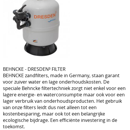
Over ons
liners
Loodgieterij PVC
Onderhoud
Overwintering
Reiniging
Tegenstroom zwemapparaten
BEHNCKE - DRESDEN³ FILTER
Verlichting
BEHNCKE zandfilters, made in Germany, staan garant
voor zuiver water en lage onderhoudskosten. De
Verwarmen
speciale Behncke filtertechniek zorgt niet enkel voor een
Vilt en isolatie
lagere energie- en waterconsumptie maar ook voor een
lager verbruik van onderhoudsproducten. Het gebruik
Waterbehandeling
van onze filters leidt dus niet alleen tot een
kostenbesparing, maar ook tot een belangrijke
Waterreservoir
ecologische bijdrage. Een efficiënte investering in de
toekomst.
Zwembaden