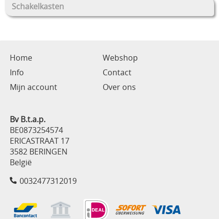
Schakelkasten
Home
Webshop
Info
Contact
Mijn account
Over ons
Bv B.t.a.p.
BE0873254574
ERICASTRAAT 17
3582 BERINGEN
België
0032477312019