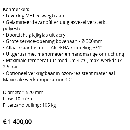
Kenmerken:
Stockverkoop
• Levering MET zeswegkraan
• Gelamineerde zandfilter uit glasvezel versterkt
Overkappingen Coverswim
polyester.
Schakelkasten
• Doorzichtig kijkglas uit acryl.
• Grote service-opening bovenaan - Ø 300mm
• Aflaatkraantje met GARDENA koppeling 3/4"
• Uitgerust met manometer en handmatige ontluchting
• Maximale temperatuur medium 40°C, max. werkdruk
2,5 bar
• Optioneel verkrijgbaar in ozon-resistent materiaal
Maximale werktemperatuur 40°C
Diameter:
520 mm
Flow:
10 m³/u
Filterzand vulling: 105
kg
€ 1 400,00